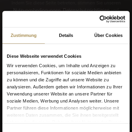
Indem Sie diese Seite betreten, stimmen Sie unseren
Nutzungsbedingungen
,
Datenschutzrichtlinien
und
Cookies
zu.
Zustimmung
Details
Über Cookies
Sie wollen mehr? Schauen Sie sich das VILLIGER
Login an!
Diese Webseite verwendet Cookies
Wir verwenden Cookies, um Inhalte und Anzeigen zu
personalisieren, Funktionen für soziale Medien anbieten
zu können und die Zugriffe auf unsere Website zu
analysieren. Außerdem geben wir Informationen zu Ihrer
Verwendung unserer Website an unsere Partner für
soziale Medien, Werbung und Analysen weiter. Unsere
Sagen Sie uns bitte
Partner führen diese Informationen möglicherweise mit
zunächst, wann Sie
weiteren Daten zusammen, die Sie ihnen bereitgestellt
haben oder die sie im Rahmen Ihrer Nutzung der Dienste
geboren wurden, bevor wir
gesammelt haben.
Einwilligungsauswahl