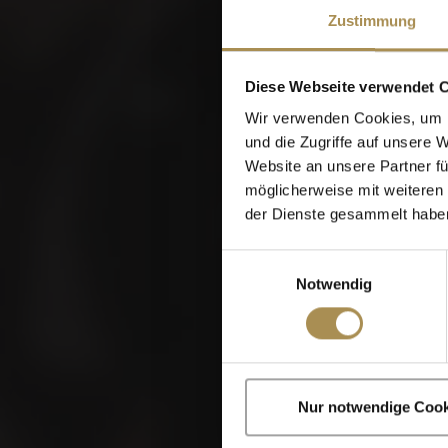
Zustimmung
Diese Webseite verwendet 
Wir verwenden Cookies, um I
und die Zugriffe auf unsere 
Website an unsere Partner fü
möglicherweise mit weiteren
der Dienste gesammelt habe
Einwilligungsauswahl
Notwendig
Zigarren und Zigar
Nur notwendige Cook
Indem Sie diese Sei