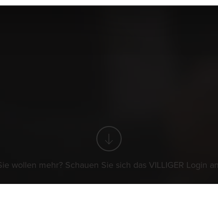
The World of Cigars
Zigarrenknigge
A
N
Sie wollen mehr? Schauen Sie sich das VILLIGER Login an
 Policy
Impressum
Pressemitteilungen
Partner
Kontakt
Newsl
Sie wollen mehr? Schauen Sie sich das VILLIGER Login an