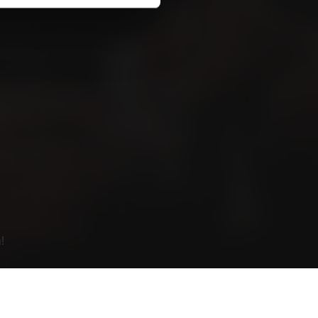
Newsletter Anmeldung
n News und Tipps interessiert? Hier
ewsletter abonnieren.
!
etter Anmeldung
LkSG / HinSchG
!