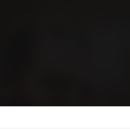
GER
VILLIGER erleben
Kontakt
orld of Cigars