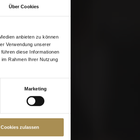
Über Cookies
 Medien anbieten zu können
hrer Verwendung unserer
 führen diese Informationen
ie im Rahmen Ihrer Nutzung
Marketing
e Seite müssen Sie
Cookies zulassen
chutzrichtlinien
und