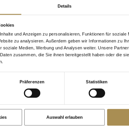
Details
Cigarillos
Cookies
nhalte und Anzeigen zu personalisieren, Funktionen für soziale
Website zu analysieren. Außerdem geben wir Informationen zu I
Wann wurden Sie geboren?
r soziale Medien, Werbung und Analysen weiter. Unsere Partner
 Daten zusammen, die Sie ihnen bereitgestellt haben oder die s
n.
Präferenzen
Statistiken
x
Erinnere dich an mich
illos sind Genussmittel für Erwachsene. Für den Zugriff auf dies
mindestens 18 Jahre alt sein.
ies
Auswahl erlauben
te betreten, stimmen Sie unseren
Nutzungsbedingungen
,
Datens
Cookies
zu.