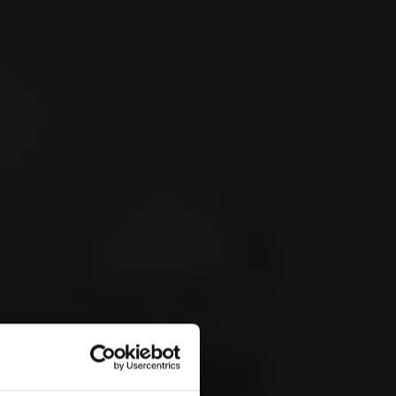
Suchen
De
 &