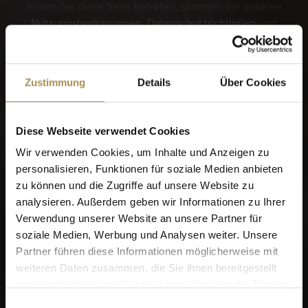
Indem Sie diese Seite betreten, stimmen Sie unseren
Nutzungsbedingungen
,
Datenschutzrichtlinien
und
Cookies
zu.
Zustimmung
Details
Über Cookies
Sie wollen mehr? Schauen Sie sich das VILLIGER
Login an!
Diese Webseite verwendet Cookies
Wir verwenden Cookies, um Inhalte und Anzeigen zu
personalisieren, Funktionen für soziale Medien anbieten
zu können und die Zugriffe auf unsere Website zu
analysieren. Außerdem geben wir Informationen zu Ihrer
Verwendung unserer Website an unsere Partner für
soziale Medien, Werbung und Analysen weiter. Unsere
Sagen Sie uns bitte
Partner führen diese Informationen möglicherweise mit
zunächst, wann Sie
weiteren Daten zusammen, die Sie ihnen bereitgestellt
haben oder die sie im Rahmen Ihrer Nutzung der Dienste
geboren wurden, bevor wir
gesammelt haben.
Einwilligungsauswahl