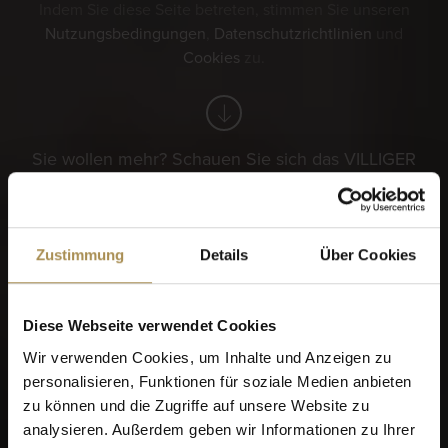
Indem Sie diese Seite betreten, stimmen Sie unseren
Nutzungsbedingungen
,
Datenschutzrichtlinien
und
Cookies
zu.
Sie wollen mehr? Schauen Sie sich das VILLIGER
Login an!
Zustimmung
Details
Über Cookies
Diese Webseite verwendet Cookies
Sagen Sie uns bitte
Wir verwenden Cookies, um Inhalte und Anzeigen zu
personalisieren, Funktionen für soziale Medien anbieten
zunächst, wann Sie
zu können und die Zugriffe auf unsere Website zu
geboren wurden, bevor wir
analysieren. Außerdem geben wir Informationen zu Ihrer