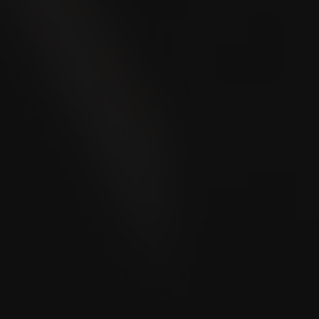
Bewertet
Bewertet
2025
89
Best Buy
Punkte
Cigar Journal
Cigar Journal
NICAROMA
6x54
Bewertet
Bewertet
Bewertet
2024
91
20
Best Buy
Punkte
Top 25 New Cigars 2024
Cigar Journal
Cigar Journal
Cigar Journal