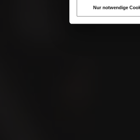
4x56
Nur notwendige Cook
Indem Sie diese Sei
NICAROMA
5x52