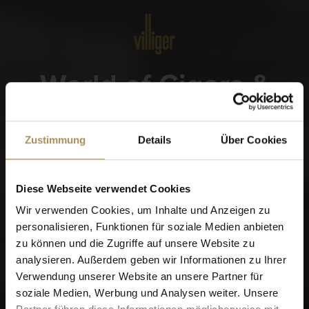
Menü
World of Cigars &
Cigarillos
Zustimmung
Details
Über Cookies
Wann wurden Sie geboren?
Diese Webseite verwendet Cookies
Wir verwenden Cookies, um Inhalte und Anzeigen zu
personalisieren, Funktionen für soziale Medien anbieten
zu können und die Zugriffe auf unsere Website zu
Erinnere dich an mich
analysieren. Außerdem geben wir Informationen zu Ihrer
Zigarren und Zigarillos sind Genussmittel für Erwachsene.
Verwendung unserer Website an unsere Partner für
Für den Zugriff auf diese Seite müssen Sie mindestens 18
soziale Medien, Werbung und Analysen weiter. Unsere