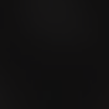
10
SEP
VILLIGER Brand
Ambassador Tour in Em
Tabaksdösje