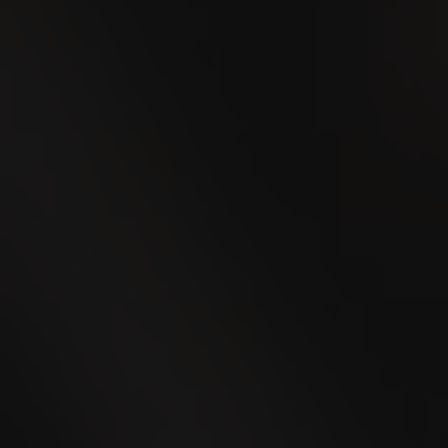
13
OCT
VILLIGER Brand
Ambassador Tour in
Neuss