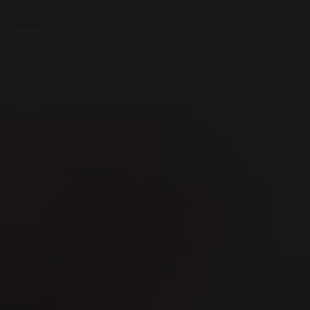
e Tierpräsentationen, Landtechnik, Garte
 Vier Tage MeLa – geprägt durch Innovatio
und ländlicher Vielfalt.
ehr über
 Messe!
10.09.2026 - 13.09.2026
Veranstaltung meinem Kalender hinzufügen