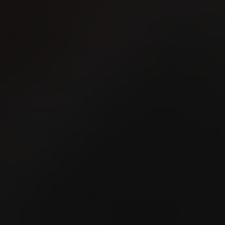
Messe- und Ausstellungszentrum
Leute Wiese 4-10
18276 Gülzow-Prüzen
ühlengeez bei Gülzow-Prüzen präsentiert jährlich eine
 Vielfalt: Aussteller aus Landwirtschaft, Ernährung, Fische
enbau zeigen Neuheiten und bewährte Lösungen. Highlig
hau, moderne Landmaschinen sowie Ideen für Gartenbau 
grartechnik.
 den Stand der VILLIGER SÖHNE GmbH und probieren Si