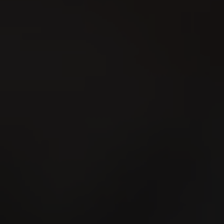
Die MeLa in M
beeindruckende
Jagd und Gart
große Tiersc
nachhaltige A
Besuchen Sie