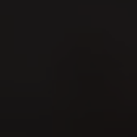
Erleben Si
Kulinarik:
Tradition 
Erfahre m
die MeLa