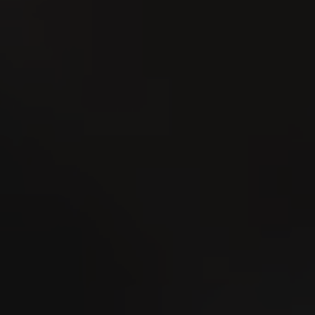
rei, Forst,
hts sind die
und
e unsere