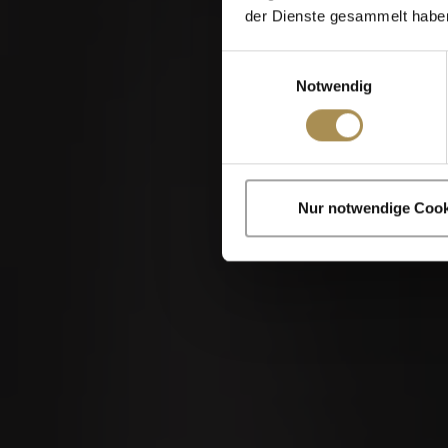
der Dienste gesammelt habe
Einwilligungsauswahl
Notwendig
13
AUG
Zigarren und Zigar
Nur notwendige Cook
Indem Sie diese Sei
Stoppelmarkt Vechta