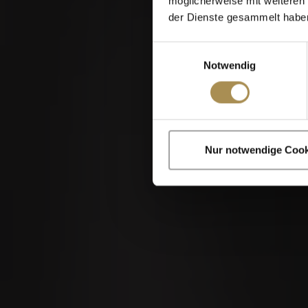
möglicherweise mit weiteren
der Dienste gesammelt habe
Einwilligungsauswahl
Notwendig
Zigarren und Zigar
Nur notwendige Cook
Indem Sie diese Sei